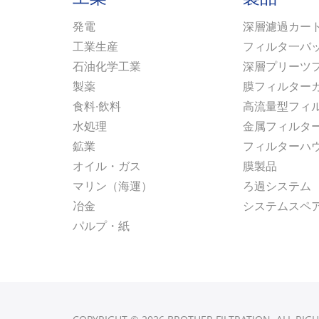
発電
深層濾過カー
工業生産
フィルタ一バ
石油化学工業
深層プリーツ
製薬
膜フィルター
食料·飲料
高流量型フィ
水処理
金属フィルタ
鉱業
フィルターハ
オイル・ガス
膜製品
マリン（海運）
ろ過システム
冶金
システムスペ
パルプ・紙