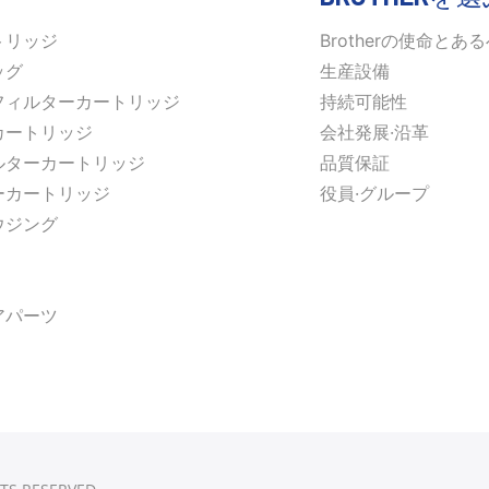
トリッジ
Brotherの使命とあ
ッグ
生産設備
フィルターカートリッジ
持続可能性
カートリッジ
会社発展·沿革
ルターカートリッジ
品質保証
ーカートリッジ
役員·グループ
ウジング
アパーツ