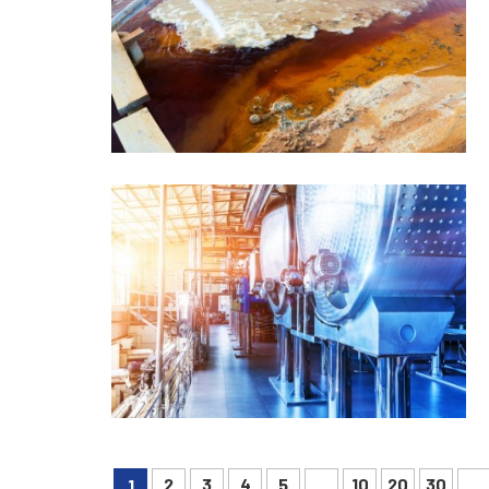
2
3
4
5
10
20
30
1
...
...