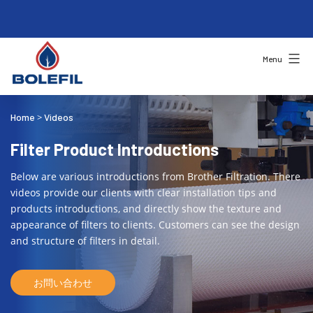
Menu
Home
Videos
>
Filter Product Introductions
Below are various introductions from Brother Filtration. There
videos provide our clients with clear installation tips and
products introductions, and directly show the texture and
appearance of filters to clients. Customers can see the design
and structure of filters in detail.
お問い合わせ