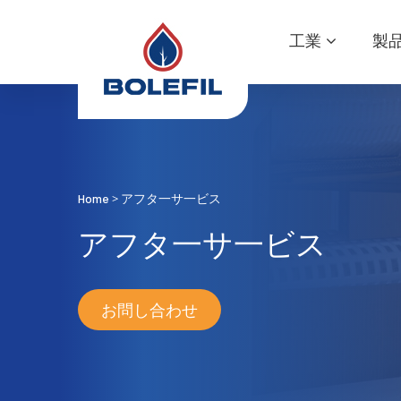
工業
製
Home
アフタ一サ一ビス
>
アフタ一サ一ビス
お問し合わせ