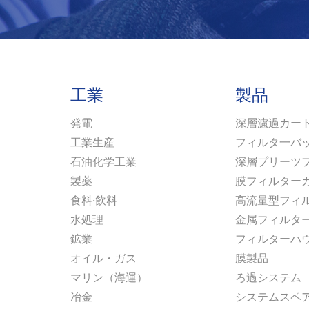
工業
製品
発電
深層濾過カー
工業生産
フィルタ一バ
石油化学工業
深層プリーツ
製薬
膜フィルター
食料·飲料
高流量型フィ
水処理
金属フィルタ
鉱業
フィルターハ
オイル・ガス
膜製品
マリン（海運）
ろ過システム
冶金
システムスペ