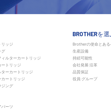
BROTHERを
トリッジ
Brotherの使命とあ
ッグ
生産設備
フィルターカートリッジ
持続可能性
カートリッジ
会社発展·沿革
ルターカートリッジ
品質保証
ーカートリッジ
役員·グループ
ウジング
アパーツ